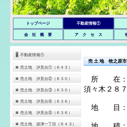
トップページ
不動産情報①
会 社 概 要
ア ク セ ス
不動産情報①
売 土 地 牧之
売土地 汐見台①（６４３）
所 在：静
売土地 汐見台②（６３０）
須々木２８
売土地 汐見台③（６３０）
売土地 汐見台④（６３６）
地 目：
売土地 汐見台⑤（６３６）
売土地 波津一丁目（６４３）
地 積：登