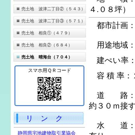
４
.０８
坪）
売土地 波津二丁目②（５４３）
売土地 波津二丁目③（５７１）
都市計画：
売土地 相良①（４７９）
用途地域：
売土地 相良②（６８４）
売土地 晴海台（７０４）
建ぺい率：
スマホ用ＱＲコード
容 積 率：
道 路：西
約３０ｍ接
リ ン ク
水 道：西
静岡県宅地建物取引業協会