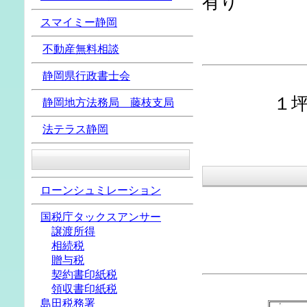
有り
スマイミー
静岡
本件土地
不動産無料相談
静岡県行政書士会
１坪当
静岡地方法務局 藤枝支局
価 
法テラス静岡
ローンシュミレーション
国税庁タックスアンサー
譲渡所得
相続税
贈与税
契約書印紙税
領収書印紙税
島田税務署