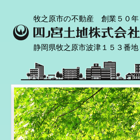
牧之原市の不動産 創業５０年
静岡県牧之原市波津１５３番地