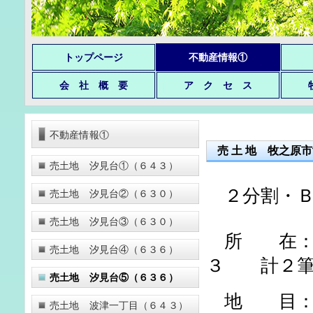
トップページ
不動産情報①
会 社 概 要
ア ク セ ス
不動産情報①
売 土 地 牧之原
売土地 汐見台①（６４３）
２分割・Ｂ
売土地 汐見台②（６３０）
売土地 汐見台③（６３０）
所 在：静
売土地 汐見台④（６３６）
３ 計２筆
売土地 汐見台⑤（６３６）
地 目：畑
売土地 波津一丁目（６４３）