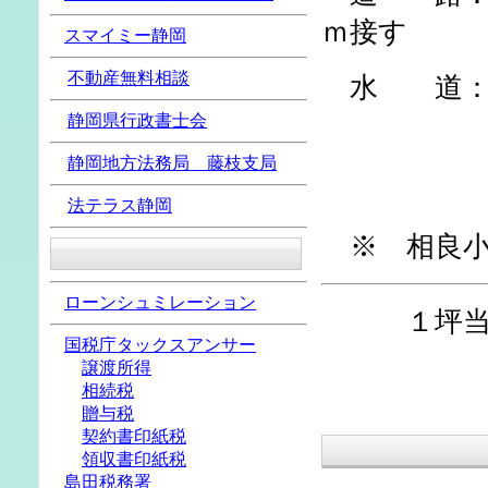
ｍ接す
スマイミー
静岡
不動産無料相談
水 道：接
静岡県行政書士会
当該敷地
静岡地方法務局 藤枝支局
法テラス静岡
※ 相良小
ローンシュミレーション
１坪当たり
国税庁タックスアンサー
譲渡所得
相続税
贈与税
契約書印紙税
領収書印紙税
島田税務署