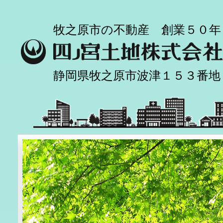
牧之原市の不動産 創業５０年
静岡県牧之原市波津１５３番地