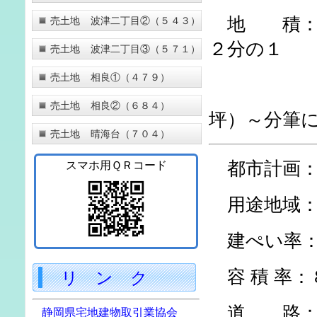
地 積：全
売土地 波津二丁目②（５４３）
２分の１
売土地 波津二丁目③（５７１）
売土地 相良①（４７９）
分割面積
売土地 相良②（６８４）
坪）～分筆
売土地 晴海台（７０４）
都市計画：
スマホ用ＱＲコード
用途地域：
建ぺい率：
容 積 率：
リ ン ク
道 路：西
静岡県宅地建物取引業協会