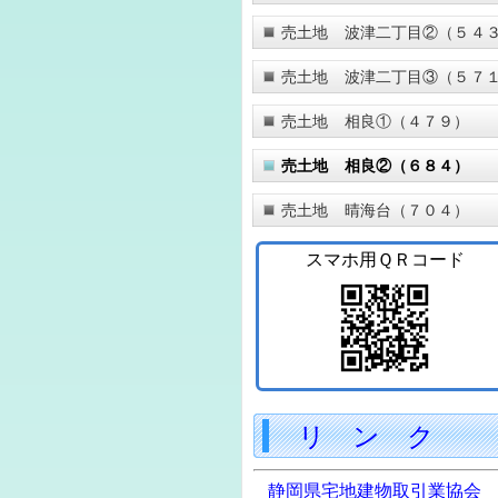
売土地 波津二丁目②（５４
売土地 波津二丁目③（５７
売土地 相良①（４７９）
売土地 相良②（６８４）
売土地 晴海台（７０４）
スマホ用ＱＲコード
リ ン ク
静岡県宅地建物取引業協会