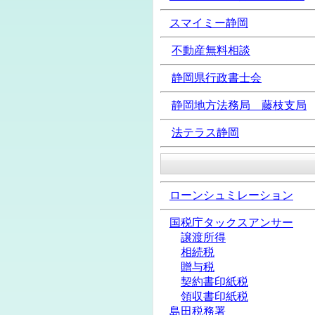
スマイミー
静岡
不動産無料相談
静岡県行政書士会
静岡地方法務局 藤枝支局
法テラス静岡
ローンシュミレーション
国税庁タックスアンサー
譲渡所得
相続税
贈与税
契約書印紙税
領収書印紙税
島田税務署