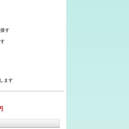
接す
す
します
円