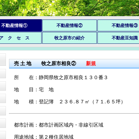
不動産情報①
不動産情報②
不動産情報③
ア ク セ ス
牧之原市の紹介
不動産豆知識
売 土 地 牧之原市相良②
新規
所 在：静岡県牧之原市相良１３０番３
地 目：宅 地
地 積：登記簿 ２３６.８７㎡（７１
.６５
坪）
都市計画：都市計画区域内・非線引区域
）
用途地域：第２種住居地域