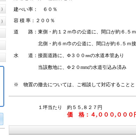
３）
建ぺい率： ６０％
容 積 率：２００％
１）
道 路：東側・約１２ｍ巾の公道に、間口が約６.５ｍ
北側・約６ｍ巾の公道に、間口が約６.５ｍ接
水 道：接面道路に、Φ３
００㎜の水道本管あり
当該敷地に、Φ２０mmの水道引込み済み
※ 物置の撤去については、ご相談して対応することと
１坪当たり 約５５
,８２７
円
価 格：４
,０００
,０
００