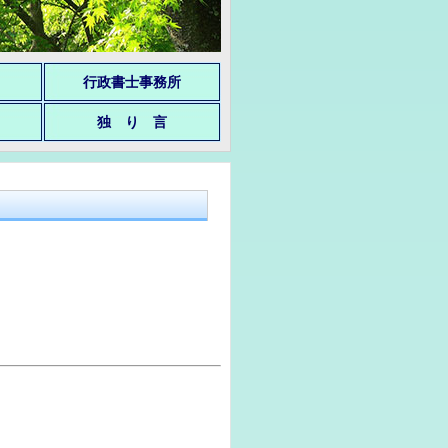
行政書士事務所
独 り 言