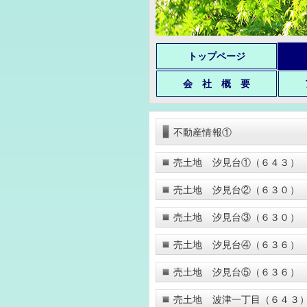
トップページ
会 社 概 要
不動産情報①
売土地 汐見台①（６４３）
売土地 汐見台②（６３０）
売土地 汐見台③（６３０）
売土地 汐見台④（６３６）
売土地 汐見台⑤（６３６）
売土地 波津一丁目（６４３