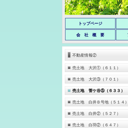
トップページ
会 社 概 要
不動産情報②
売土地 大沢①（６１１）
売土地 大沢③（７０１）
売土地 菅ケ谷⑤（６３３）
売土地 白井Ｂ号地（５１４
売土地 白井②（５２７）
売土地 白羽②（６４７）