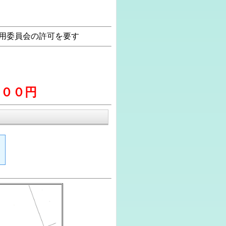
用委員会の許可を要す
８
００円