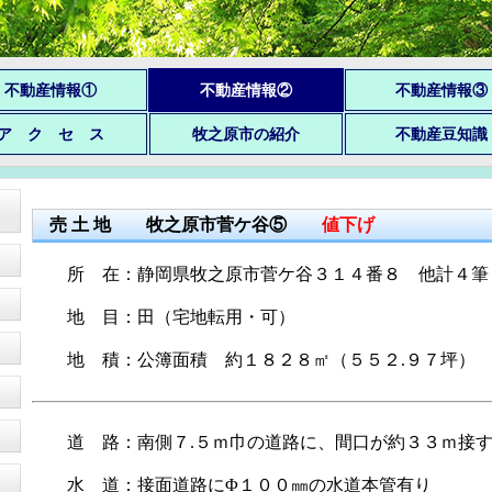
不動産情報①
不動産情報②
不動産情報③
ア ク セ ス
牧之原市の紹介
不動産豆知識
売 土 地 牧之原市菅ケ谷⑤
値下げ
所 在：静岡県牧之原市菅ケ谷３１４番８ 他計４筆
地 目：田（宅地転用・可）
地 積：公簿面積 約１８２８㎡（５５２.９７坪
）
道 路：南側７.５ｍ巾の道路に、間口が約３３ｍ接
水 道：接面道路にΦ１００㎜の水道本管有り