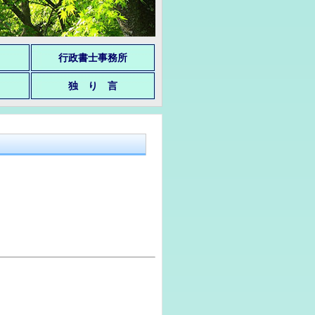
行政書士事務所
独 り 言
）
す