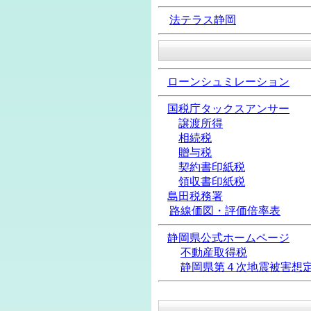
法テラス静岡
ローンシュミレーション
国税庁タックスアンサー
譲渡所得
相続税
贈与税
契約書印紙税
領収書印紙税
島田税務署
路線価図・評価倍率表
静岡県公式ホームページ
不動産取得税
静岡県第４次地震被害想